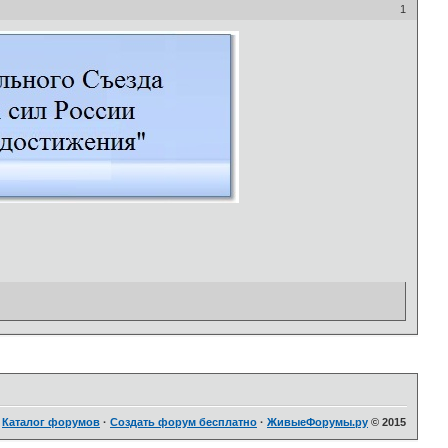
1
·
Каталог форумов
·
Создать форум бесплатно
·
ЖивыеФорумы.ру
© 2015