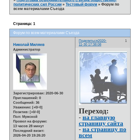
»
Подготовка объединительного Съезда общественно-
политических сил России
»
Тестовый форум
»
Форум по
всем материалами Съезда
Страница:
1
Форум по всем материалами Съезда
Поделиться
2020-
1
Николай Миляев
11-30 17:38:08
Администратор
Зарегистрирован
: 2020-06-30
Приглашений:
0
Сообщений:
36
Уважение:
[+0/-0]
Переход:
Позитив:
[+0/-0]
-
на главную
Пол:
Мужской
Провел на форуме:
страницу сайта
13 часов 28 минут
-
на страницу по
Последний визит:
всем
2026-04-20 19:26:20