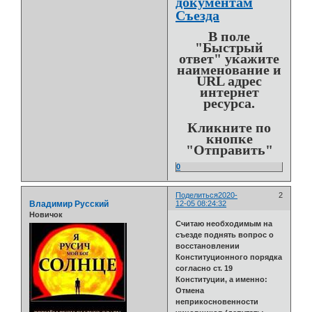
документам
Съезда
В поле
"Быстрый
ответ" укажите
наименование и
URL адрес
интернет
ресурса.
Кликните по
кнопке
"Отправить"
0
Поделиться
2020-
2
Владимир Русский
12-05 08:24:32
Новичок
Считаю необходимым на
съезде поднять вопрос о
восстановлении
Конституционного порядка
согласно ст. 19
Конституции, а именно:
Отмена
неприкосновенности