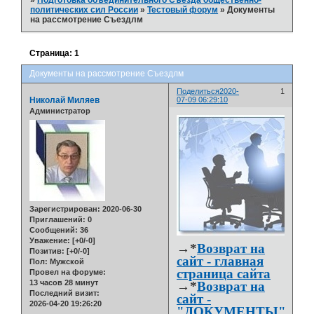
»
Подготовка объединительного Съезда общественно-
политических сил России
»
Тестовый форум
»
Документы
на рассмотрение Съездлм
Страница:
1
Документы на рассмотрение Съездлм
Поделиться
2020-
1
Николай Миляев
07-09 06:29:10
Администратор
Зарегистрирован
: 2020-06-30
Приглашений:
0
Сообщений:
36
Уважение:
[+0/-0]
→*
Возврат на
Позитив:
[+0/-0]
сайт - главная
Пол:
Мужской
страница сайта
Провел на форуме:
13 часов 28 минут
→*
Возврат на
Последний визит:
сайт -
2026-04-20 19:26:20
"ДОКУМЕНТЫ"