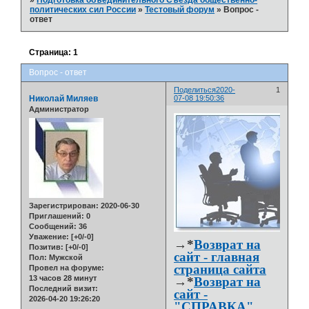
»
Подготовка объединительного Съезда общественно-
политических сил России
»
Тестовый форум
»
Вопрос -
ответ
Страница:
1
Вопрос - ответ
Поделиться
2020-
1
Николай Миляев
07-08 19:50:36
Администратор
Зарегистрирован
: 2020-06-30
Приглашений:
0
Сообщений:
36
Уважение:
[+0/-0]
→*
Возврат на
Позитив:
[+0/-0]
сайт - главная
Пол:
Мужской
страница сайта
Провел на форуме:
13 часов 28 минут
→*
Возврат на
Последний визит:
сайт -
2026-04-20 19:26:20
"СПРАВКА"