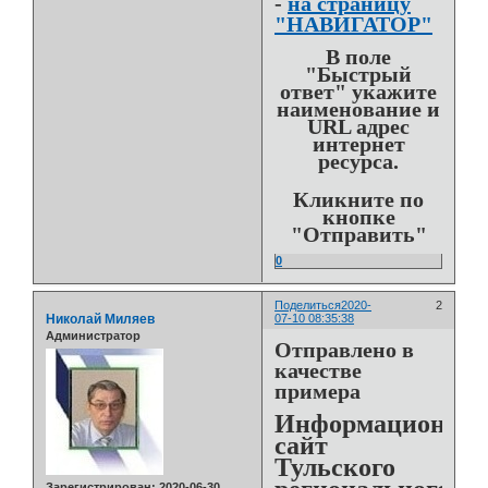
-
на страницу
"НАВИГАТОР"
В поле
"Быстрый
ответ" укажите
наименование и
URL адрес
интернет
ресурса.
Кликните по
кнопке
"Отправить"
0
Поделиться
2020-
2
Николай Миляев
07-10 08:35:38
Администратор
Отправлено в
качестве
примера
Информационны
сайт
Тульского
Зарегистрирован
: 2020-06-30