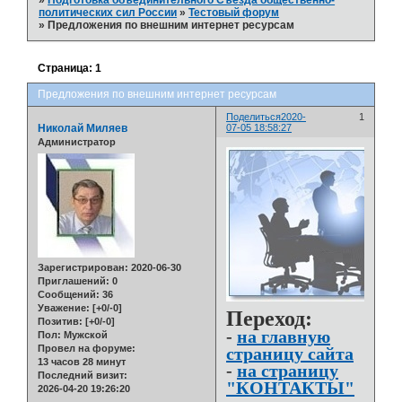
»
Подготовка объединительного Съезда общественно-
политических сил России
»
Тестовый форум
»
Предложения по внешним интернет ресурсам
Страница:
1
Предложения по внешним интернет ресурсам
Поделиться
2020-
1
Николай Миляев
07-05 18:58:27
Администратор
Зарегистрирован
: 2020-06-30
Приглашений:
0
Сообщений:
36
Уважение:
[+0/-0]
Переход:
Позитив:
[+0/-0]
-
на главную
Пол:
Мужской
Провел на форуме:
страницу сайта
13 часов 28 минут
-
на страницу
Последний визит:
"КОНТАКТЫ"
2026-04-20 19:26:20